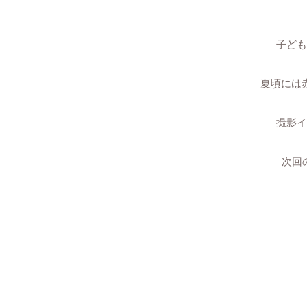
子ども
夏頃には
撮影イ
次回